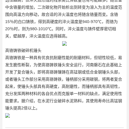
中含铬量的增加，二次碳化物开始析出到转变为溶入为主的温度范
围向高温方向移动，故合适的淬火温度也将随含铬量而变。含铬
15％的白口铸铁，得到高硬度的淬火温度是940-970℃，而铬为
20％时，则为980-1010℃。同时，淬火温度与铸件壁厚密切相
关，壁越厚，淬火温度应选得越高。
高铬铸铁破碎机锤头
高铬铸铁是一种具有优良抗耐磨性能的耐磨材料，但韧性较低，易
发生脆性断裂，为使高铬铸铁锤头安全运行，河南磐石在此基础上
开发了复合锤头，即将高铬铸镶铸在高锰钢或低合金钢锤头头部，
或者锤头工作部分采用高铬铸铁，锤柄部分采用碳钢，将两者复合
起来，使锤头头部具有高硬度，高耐磨性，而锤柄部具有高韧性，
充分发挥两种材料的各自优点而克服单一材料的缺点，满足使用性
能要求。据介绍，在水泥行业破碎水泥熟料，其使用寿命比高锰钢
锤头提高2倍以上。