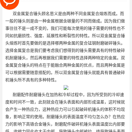
抗磨损性、强度、延展性和断
双金属复合锤头顾名思义是由两种不同金属复合熔炼而成。而
一般的锤头则是由一种金属根据含碳量的不同而做成。因为我们做
事往往不是一成不变的，我们可能每次使用的锤子需要的特性也不
同如抗磨损性、强度、延展性和断裂性的特性。所以双金属复合锤
头熔炼时首先要做的是选择哪两种金属的复合
锰钢耐磨破碎锤头
。
选择金属复合是我们要考虑我们想得到的锤头需要具有的特性
破碎
机耐磨锤头
，然后再根据我们需要的特性选择两种特定的金属。双
金属复合锤头的特点在于能融合两种金属的优点，而且两种金属是
可以根据需要随意搭配的。所以双金属复合锤头就能具有普通破碎
机锤头所不具有的多种特性。
耐磨配件耐磨锤头在加热和冷却过程中，因为所受到的冷却速
度和时间不一致，此刻就会在锤头表面和内部形成温差，这时候就
会产生一种热应力，这种热应力可以引起破碎机锤头的体积不均现
象，影响正常的使用。耐磨锤头的表面温度不均匀怎么办？在热应
力的影响下
高铬合金锤头
，耐磨配件破碎机锤头表面温度比内部要
低，收缩力因此也大于内部，导致锤头内部被拉，终导致锤头表面