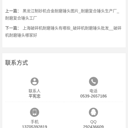
上一篇：
黑龙江制砂机合金耐磨锤头图片_耐磨复合锤头生产厂_
耐磨复合锤头工厂
下一篇：
上海破碎机耐磨锤头有哪些_破碎机耐磨锤头批发__破碎
机耐磨锤头哪家好
联系方式
联系人
电话
平宪忠
0539-2657186
手机
QQ
13705392819
292436609