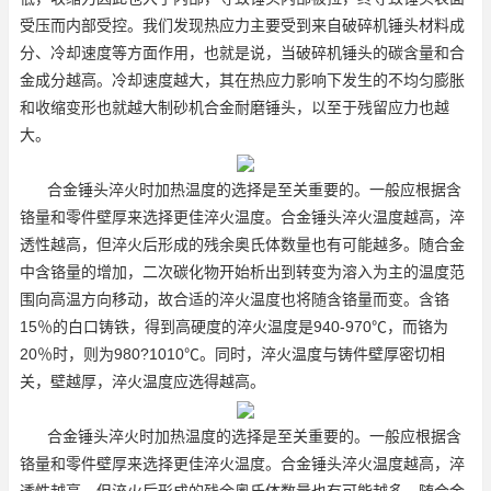
受压而内部受控。我们发现热应力主要受到来自破碎机锤头材料成
分、冷却速度等方面作用，也就是说，当破碎机锤头的碳含量和合
金成分越高。冷却速度越大，其在热应力影响下发生的不均匀膨胀
和收缩变形也就越大
制砂机合金耐磨锤头
，以至于残留应力也越
大。
合金锤头淬火时加热温度的选择是至关重要的。一般应根据含
铬量和零件壁厚来选择更佳淬火温度。合金锤头淬火温度越高，淬
透性越高，但淬火后形成的残余奥氏体数量也有可能越多。随合金
中含铬量的增加，二次碳化物开始析出到转变为溶入为主的温度范
围向高温方向移动，故合适的淬火温度也将随含铬量而变。含铬
15％的白口铸铁，得到高硬度的淬火温度是940-970℃，而铬为
20％时，则为980?1010℃。同时，淬火温度与铸件壁厚密切相
关，壁越厚，淬火温度应选得越高。
合金锤头淬火时加热温度的选择是至关重要的。一般应根据含
铬量和零件壁厚来选择更佳淬火温度。合金锤头淬火温度越高，淬
透性越高，但淬火后形成的残余奥氏体数量也有可能越多。随合金