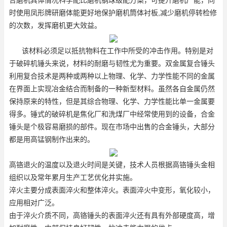
时使用凤形牌研磨体能更好地保护磨机筒体衬板,减少磨机停转检修
的次数，发挥磨机更大效益。
该材料必须足以抵抗物料在工作中所受的冲击作用。特别是对
于破碎机锤头来说，材料的耐磨与韧性尤为重要。双金属复合锤头
利用复合技术是两种或两种以上物理、化学、力学性能不同的金属
在界面上实现冶金结合而制备的一种新型材料。虽然各自金属仍然
保持原来的特性，但是其综合物理、化学、力学性能比单一金属要
得多。锤式的破碎机是焦化厂和洗煤厂中经常使用到的设备，合金
锤头是个极容易磨损的部件。现在市场中出售的合金锤头，大部分
都是用高锰钢制作出来的。
高铬退火的温度以及退火时间是关键，技术人员根据高铬锤头金相
组织以及常年累月生产工艺优化并实施。
淬火主要分成表面淬火和整体淬火。表面淬火中变形，氧化较小，
应用相对广泛。
由于淬火介质不同，高铬锤头的表面淬火还有具有外部硬度高，增