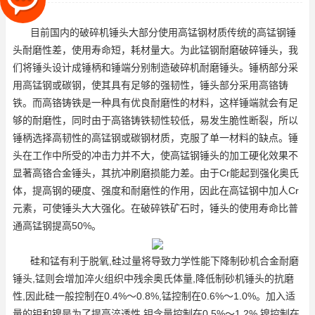
性，锤头部分采用高铬铸铁。
目前国内的破碎机锤头大部分使用高锰钢材质传统的高锰钢锤
头耐磨性差，使用寿命短，耗材量大。为此
锰钢耐磨破碎锤头
，我
们将锤头设计成锤柄和锤端分别制造
破碎机耐磨锤头
。锤柄部分采
用高锰钢或碳钢，使其具有足够的强韧性，锤头部分采用高铬铸
铁。而高铬铸铁是一种具有优良耐磨性的材料，这样锤端就会有足
够的耐磨性，同时由于高铬铸铁韧性较低，易发生脆性断裂，所以
锤柄选择高韧性的高锰钢或碳钢材质，克服了单一材料的缺点。锤
头在工作中所受的冲击力并不大，使高锰钢锤头的加工硬化效果不
显著
高铬合金锤头
，其抗冲刷磨损能力差。由于Cr能起到强化奥氏
体，提高钢的硬度、强度和耐磨性的作用，因此在高锰钢中加人Cr
元素，可使锤头大大强化。在破碎铁矿石时，锤头的使用寿命比普
通高锰钢提高50%。
硅和锰有利于脱氧,硅过量将导致力学性能下降
制砂机合金耐磨
锤头
,锰则会增加淬火组织中残余奥氏体量,降低制砂机锤头的抗磨
性,因此硅一般控制在0.4%～0.8%,锰控制在0.6%～1.0%。加入适
量的钼和镍是为了提高淬透性,钼含量控制在0.5%～1.2%,镍控制在