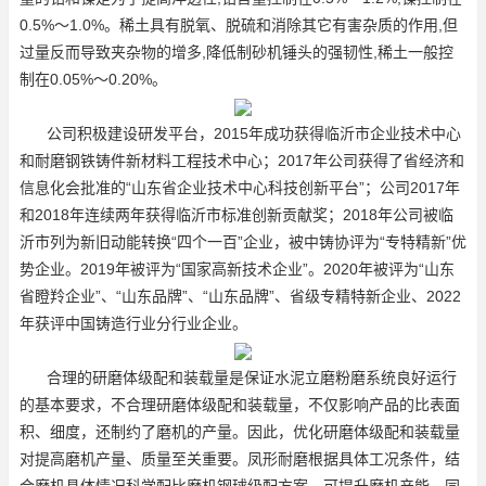
0.5%～1.0%。稀土具有脱氧、脱硫和消除其它有害杂质的作用,但
过量反而导致夹杂物的增多,降低制砂机锤头的强韧性,稀土一般控
制在0.05%～0.20%。
公司积极建设研发平台，2015年成功获得临沂市企业技术中心
和耐磨钢铁铸件新材料工程技术中心；2017年公司获得了省经济和
信息化会批准的“山东省企业技术中心科技创新平台”；公司2017年
和2018年连续两年获得临沂市标准创新贡献奖；2018年公司被临
沂市列为新旧动能转换“四个一百”企业，被中铸协评为“专特精新”优
势企业。2019年被评为“国家高新技术企业”。2020年被评为“山东
省瞪羚企业”、“山东品牌”、“山东品牌”、省级专精特新企业、2022
年获评中国铸造行业分行业企业。
合理的研磨体级配和装载量是保证水泥立磨粉磨系统良好运行
的基本要求，不合理研磨体级配和装载量，不仅影响产品的比表面
积、细度，还制约了磨机的产量。因此，优化研磨体级配和装载量
对提高磨机产量、质量至关重要。凤形耐磨根据具体工况条件，结
合磨机具体情况科学配比磨机钢球级配方案，可提升磨机产能，同