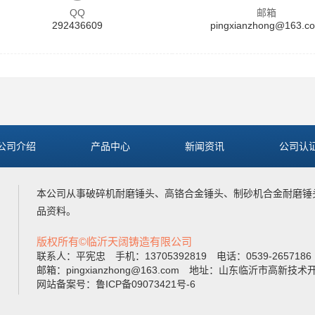
QQ
邮箱
292436609
pingxianzhong@163.c
公司介绍
产品中心
新闻资讯
公司认
本公司从事
破碎机耐磨锤头
、
高铬合金锤头
、
制砂机合金耐磨锤
品资料。
版权所有©临沂天阔铸造有限公司
联系人：平宪忠 手机：13705392819 电话：0539-265718
邮箱：pingxianzhong@163.com 地址：山东临沂市高
网站备案号：鲁ICP备09073421号-6