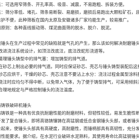
点：可选用窄筛条、开孔率高、吸音、减震，不易跑粗、拆装方便。
点：筛分率低、堵孔、筛条易断裂、易磨损，磨损后易跑出大颗粒矿石，
维护不便，此种筛板在国内太原及安徽诸多厂家均能生产，较易推广。
用原则：各种直线振动筛、煤泥曲面筛的脱水、脱介、脱泥。
磨锤头在生产过程中常见的缺陷就是气孔的产生，那么该如何解决耐磨锤
.改进浇注系统设计，如顶注改底注，底注改蛇形浇道等。
.清理锤头铸型中的排气塞：增加铸型的排气道。
.在砂芯上制出必要的排气道。同时应保证砂芯、壳芯与锤头铸型装配后这
.砂芯应烘干，干燥的砂芯、壳芯注意不要沾上水分：浇注过程金属型涂料
.浇注时应均匀不得中断，以免带入气体，为了便于铸型排气，可采用倾斜
.合理地规定与严格控制锤头的浇注温度。
铬铸铁破碎机锤头
铬铸铁是一种具有优良抗耐磨性能的耐磨材料，但韧性较低，易发生脆性
开发了复合锤头，即将高铬铸镶铸在高锰钢或低合金钢锤头头部，或者锤
合起来，使锤头头部具有高硬度，高耐磨性，而锤柄部具有高韧性，充分
用性能要求。据介绍，在水泥行业破碎水泥熟料，其使用寿命比高锰钢锤头