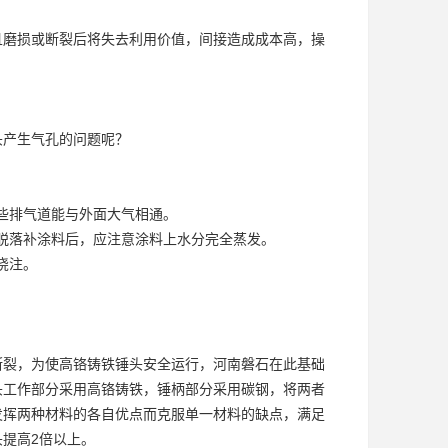
且磨损或断裂后将失去利用价值，间接造成成本高，操
头产生气孔的问题呢？
些排气道能与外面大气相通。
脱落补涂料后，应注意涂料上水分完全蒸发。
浇注。
断裂，为使高铬铸铁锤头安全运行，河南磐石在此基础
头工作部分采用高铬铸铁，锤柄部分采用碳钢，将两者
发挥两种材料的各自优点而克服单一材料的缺点，满足
提高2倍以上。