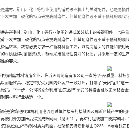
头是建材、矿山、化工等行业使用的锤式破碎机上的关键配件，也是易损
荷下发生加工硬化的特点来提高耐磨性，但其耐磨性远不适于低耗的现代
锤头是建材、矿山、化工等行业使用的锤式破碎机上的关键配件，也是易
载荷下发生加工硬化的特点来提高耐磨性，但其耐磨性远不适于低耗的现
设备运转率，故有必要寻求一种新材料新工艺，以提高锤头的性能和使用
好的材质
破碎机耐磨锤头
，锤端采用耐磨性良好的材质，并采用一定的生
磨性的要求。
作为耐磨材料铸造企业，临沂天阔铸造有限公司一直将“产品质量、科技
品以耐磨性高、稳定性好受到国内外客户一致好评，打响了“天阔锤头”这
是鞭策。下一步，公司将充分利用“山东品牌”享受的科技金融政策
高铬合金
国耐磨材料行业铸造一个。
筛板是滚筒电阻焊机利用电流通过焊件接头的接触面及邻近区域产生的电
，再使用外力加压后焊接成筛网面（见图2），再进行组装加工使其牢固，
。该筛板是由不锈钢材质为筛面，框架和支持筋都是由Q235－A碳素钢扁