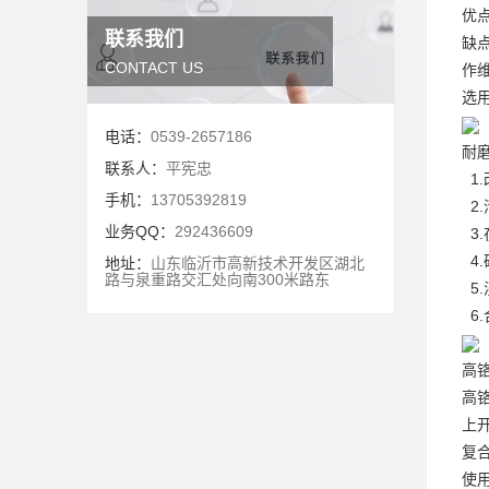
优
联系我们
缺
CONTACT US
作
选
电话：
0539-2657186
耐
联系人：
平宪忠
1
手机：
13705392819
2
业务QQ：
292436609
3
4
地址：
山东临沂市高新技术开发区湖北
路与泉重路交汇处向南300米路东
5
6
高
高
上
复
使