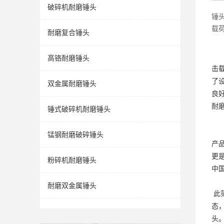
破碎机耐磨锤头
锤
载
耐磨复合锤头
高铬耐磨锤头
击
了
双金属耐磨锤头
良
耐
锤式破碎机耐磨锤头
锰钢耐磨破碎锤头
产
更
粉碎机耐磨锤头
中
耐磨双金属锤头
此
态
头