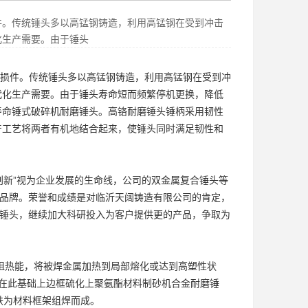
件。传统锤头多以高锰钢铸造，利用高锰钢在受到冲击
化生产需要。由于锤头
损件。传统锤头多以高锰钢铸造，利用高锰钢在受到冲
代化生产需要。由于锤头寿命短而频繁停机更换，降低
寿命
锤式破碎机耐磨锤头
。高铬耐磨锤头锤柄采用韧性
产工艺将两者有机地结合起来，使锤头同时满足韧性和
创新”视为企业发展的生命线，公司的双金属复合锤头等
一品牌。荣誉和成绩是对临沂天阔铸造有限公司的肯定，
锤头
，继续加大科研投入为客户提供更的产品，争取为
阻热能，将被焊金属加热到局部熔化或达到高塑性状
在此基础上边框硫化上聚氨酯材料
制砂机合金耐磨锤
铁为材料框架组焊而成。