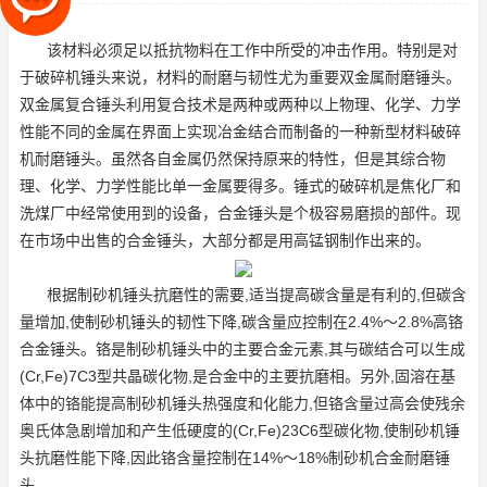
面上实现冶金结合而制备的一
该材料必须足以抵抗物料在工作中所受的冲击作用。特别是对
于破碎机锤头来说，材料的耐磨与韧性尤为重要
双金属耐磨锤头
。
双金属复合锤头利用复合技术是两种或两种以上物理、化学、力学
性能不同的金属在界面上实现冶金结合而制备的一种新型材料
破碎
机耐磨锤头
。虽然各自金属仍然保持原来的特性，但是其综合物
理、化学、力学性能比单一金属要得多。锤式的破碎机是焦化厂和
洗煤厂中经常使用到的设备，合金锤头是个极容易磨损的部件。现
在市场中出售的合金锤头，大部分都是用高锰钢制作出来的。
根据制砂机锤头抗磨性的需要,适当提高碳含量是有利的,但碳含
量增加,使制砂机锤头的韧性下降,碳含量应控制在2.4%～2.8%
高铬
合金锤头
。铬是制砂机锤头中的主要合金元素,其与碳结合可以生成
(Cr,Fe)7C3型共晶碳化物,是合金中的主要抗磨相。另外,固溶在基
体中的铬能提高制砂机锤头热强度和化能力,但铬含量过高会使残余
奥氏体急剧增加和产生低硬度的(Cr,Fe)23C6型碳化物,使制砂机锤
头抗磨性能下降,因此铬含量控制在14%～18%
制砂机合金耐磨锤
头
。