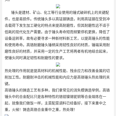
锤头是建材、矿山、化工等行业使用的锤式破碎机上的关键配
件，也是易损件。传统锤头多以高锰钢铸造，利用高锰钢在受到冲
击载荷下发生加工硬化的特点来提高耐磨性，但其耐磨性远不适于
低耗的现代化生产需要。由于锤头寿命短而频繁停机更换，降低了
设备运转率，故有必要寻求一种新材料新工艺，以提高锤头的性能
和使用寿命。高铬耐磨锤头锤柄采用韧性良好的材质，锤端采用耐
磨性良好的材质，并采用一定的生产工艺将两者有机地结合起来，
使锤头同时满足韧性和耐磨性的要求。
热处理的作用就是提高材料的机械性能、残余应力和改善金属的切
削加工性。耐磨耐冲击的机械性能和内应力是高铬锤头热处理的关
键。
高铬锤头的铸造工艺有多种，我们拿常见的消失模铸造举例，高铬
锤头中的合金配比只是各种特性的铬钼镍锡铌铜等合金熔炼在一
起，就像我们做饭一样，主菜配菜调料已经备好，接下来重中之
重，火候！铸造高铬合金重中之重，热处理！