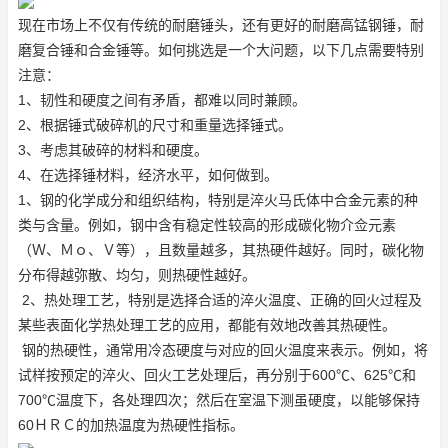
现在市场上不仅有传统的耐磨锤头，还有更好的耐磨高锰钢锤，耐
磨复合锤和合金锤等。如何挑选是一个大问题，以下几点需要特别
注意：
1、韧性和硬度之间有矛盾，都难以同时兼顾。
2、根据锤式破碎机的尺寸和重量选择锤式。
3、考虑其破碎的材料和硬度。
4、在选择锤材料，经济水平，如何做到。
1、钢的化学成分和组织结构，特别是淬火马氏体中合金元素的种
类与含量。例如，钢中含有稳定性较高的形成碳化物介佥元素
（Ｗ、Ｍｏ、Ｖ等），且数量越多，其热硬件越好。同时，碳化物
分布得越弥散、均匀，则热硬性越好。
2、热处理工艺，特别是选择合适的淬火温度、正确的回火过程及
某些表面化学热处理工艺的应用，都能有效地改善其热硬性。
钢的热硬性，通常用冷态硬度与对应的回火温度来表示。例如，将
试样按预定的淬火、回火工艺处理后，再分别于600℃、625℃和
700℃温度下，各处理四次；然后在室温下测虽硬度，以能够保持
60ＨＲＣ的加热温度为热硬性指标。